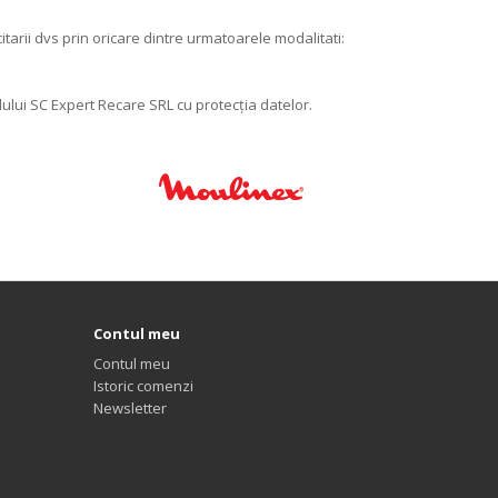
arii dvs prin oricare dintre urmatoarele modalitati:
lului SC Expert Recare SRL cu protecția datelor.
Contul meu
Contul meu
Istoric comenzi
Newsletter