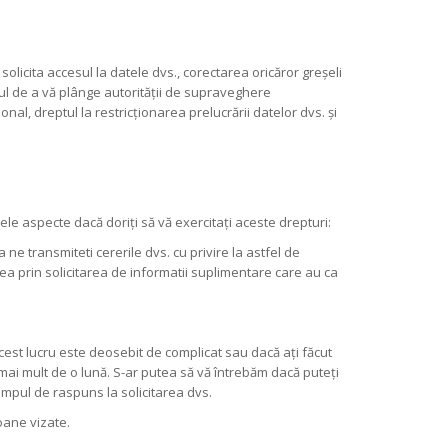
olicita accesul la datele dvs., corectarea oricăror greșeli
tul de a vă plânge autorității de supraveghere
nal, dreptul la restricționarea prelucrării datelor dvs. și
le aspecte dacă doriți să vă exercitați aceste drepturi:
 ne transmiteti cererile dvs. cu privire la astfel de
tea prin solicitarea de informatii suplimentare care au ca
est lucru este deosebit de complicat sau dacă ați făcut
i mult de o lună. S-ar putea să vă întrebăm dacă puteți
impul de raspuns la solicitarea dvs.
rsoane vizate.