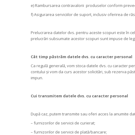
e) Rambursarea contravalorii produselor conform prevede
f) Asigurarea serviciilor de suport, inclusiv oferirea de ră
Prelucrarea datelor dvs. pentru aceste scopuri este în ce
prelucrări subsumate acestor scopuri sunt impuse de legislaț
Cât timp păstrăm datele dvs. cu caracter personal
Ca regulă generală, vom stoca datele dvs. cu caracter pers
contului și vom da curs acestor solicitări, sub rezerva păstr
impun.
Cui transmitem datele dvs. cu caracter personal
După caz, putem transmite sau oferi acces la anumite date
– furnizorilor de servicii de curierat;
– furnizorilor de servicii de plată/bancare;