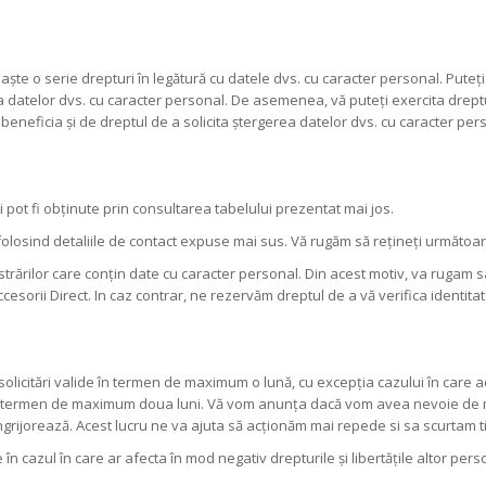
e o serie drepturi în legătură cu datele dvs. cu caracter personal. Puteți s
ea datelor dvs. cu caracter personal. De asemenea, vă puteți exercita drep
eneficia și de dreptul de a solicita ștergerea datelor dvs. cu caracter perso
 pot fi obținute prin consultarea tabelului prezentat mai jos.
folosind detaliile de contact expuse mai sus. Vă rugăm să rețineți următoare
strărilor care conțin date cu caracter personal. Din acest motiv, va rugam sa
cesorii Direct. In caz contrar, ne rezervăm dreptul de a vă verifica identita
icitări valide în termen de maximum o lună, cu excepția cazului în care ac
în termen de maximum doua luni. Vă vom anunța dacă vom avea nevoie de ma
ngrijorează. Acest lucru ne va ajuta să acționăm mai repede si sa scurtam t
 în cazul în care ar afecta în mod negativ drepturile și libertățile altor pe