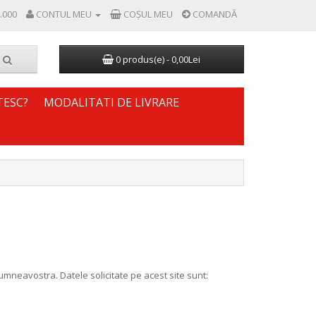
.000
CONTUL MEU
COŞUL MEU
COMANDĂ
0 produs(e) - 0,00Lei
TESC?
MODALITATI DE LIVRARE
mneavostra. Datele solicitate pe acest site sunt: