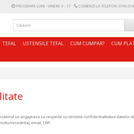
PROGRAM: LUNI - VINERI: 9 - 17
COMENZI LA TELEFON:
0743.014
TEFAL
USTENSILE TEFAL
CUM CUMPAR?
CUM PLA
litate
e
torul se angajeaza sa respecte cu strictete confidentialitatea datelor du
iliu/resedinta), email, CNP.