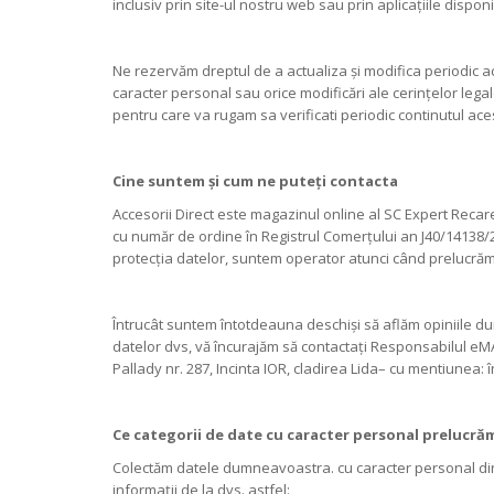
inclusiv prin site-ul nostru web sau prin aplicațiile dispon
Ne rezervăm dreptul de a actualiza și modifica periodic a
caracter personal sau orice modificări ale cerințelor legal
pentru care va rugam sa verificati periodic continutul acest
Cine suntem și cum ne puteți contacta
Accesorii Direct este magazinul online al SC Expert Recare
cu număr de ordine în Registrul Comerțului an J40/14138/201
protecția datelor, suntem operator atunci când prelucrăm
Întrucât suntem întotdeauna deschiși să aflăm opiniile d
datelor dvs, vă încurajăm să contactați Responsabilul eMA
Pallady nr. 287, Incinta IOR, cladirea Lida– cu mentiunea:
Ce categorii de date cu caracter personal prelucr
Colectăm datele dumneavoastra. cu caracter personal direc
informații de la dvs. astfel: