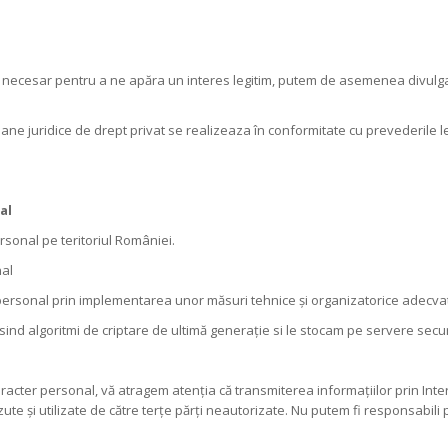
ste necesar pentru a ne apăra un interes legitim, putem de asemenea divulg
oane juridice de drept privat se realizeaza în conformitate cu prevederile le
nal
rsonal pe teritoriul României.
nal
personal prin implementarea unor măsuri tehnice și organizatorice adecvat
sind algoritmi de criptare de ultimă generație si le stocam pe servere secu
racter personal, vă atragem atenţia că transmiterea informaţiilor prin Intern
zute şi utilizate de către terţe părţi neautorizate. Nu putem fi responsabili