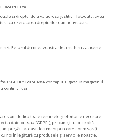
l acestui site.
duale si dreptul de a va adresa justitiei. Totodata, aveti
egatura cu exercitarea drepturilor dumneavoastra
omenzi. Refuzul dumneavoastra de a ne furniza aceste
oftware-ului cu care este conceput si gazduit magazinul
u contin virusi.
are vom dedica toate resursele și eforturile necesare
ția datelor” sau “GDPR”), precum și cu orice altă
nța, am pregătit aceast document prin care dorim să vă
u noi în legătură cu produsele și serviciile noastre,