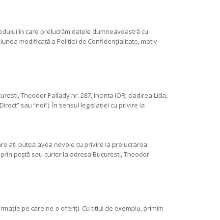
e modului în care prelucrăm datele dumneavoastră cu
iunea modificată a Politicii de Confidențialitate, motiv
esti, Theodor Pallady nr. 287, Incinta IOR, cladirea Lida,
ct” sau “noi“). În sensul legislației cu privire la
re ați putea avea nevoie cu privire la prelucrarea
 prin poștă sau curier la adresa Bucuresti, Theodor
mație pe care ne-o oferiți. Cu titlul de exemplu, primim