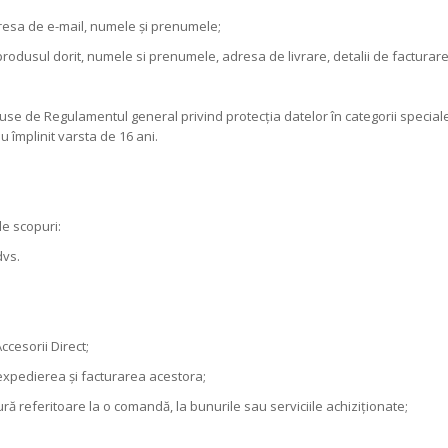
adresa de e-mail, numele și prenumele;
rodusul dorit, numele si prenumele, adresa de livrare, detalii de facturar
cluse de Regulamentul general privind protecția datelor în categorii speci
 împlinit varsta de 16 ani.
le scopuri:
dvs.
ccesorii Direct;
 expedierea și facturarea acestora;
ră referitoare la o comandă, la bunurile sau serviciile achiziționate;