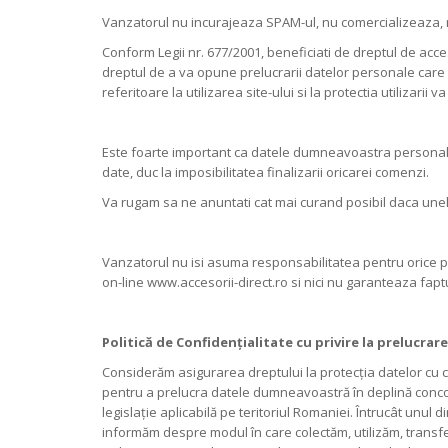
Vanzatorul nu incurajeaza SPAM-ul, nu comercializeaza, nu
Conform Legii nr. 677/2001, beneficiati de dreptul de acces
dreptul de a va opune prelucrarii datelor personale care 
referitoare la utilizarea site-ului si la protectia utilizarii
Este foarte important ca datele dumneavoastra personale
date, duc la imposibilitatea finalizarii oricarei comenzi.
Va rugam sa ne anuntati cat mai curand posibil daca unele
Vanzatorul nu isi asuma responsabilitatea pentru orice pi
on-line www.accesorii-direct.ro si nici nu garanteaza faptu
Politică de Confidențialitate cu privire la prelucra
Considerăm asigurarea dreptului la protecția datelor cu 
pentru a prelucra datele dumneavoastră în deplină concor
legislație aplicabilă pe teritoriul Romaniei. Întrucât unul
informăm despre modul în care colectăm, utilizăm, transfer