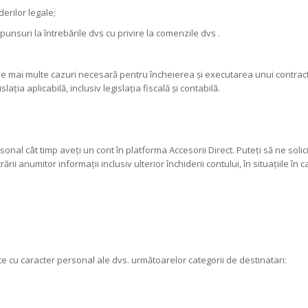
rilor legale;
spunsuri la întrebările dvs cu privire la comenzile dvs .
le mai multe cazuri necesară pentru încheierea și executarea unui contract
ia aplicabilă, inclusiv legislația fiscală și contabilă.
onal cât timp aveți un cont în platforma Accesorii Direct. Puteți să ne soli
ării anumitor informații inclusiv ulterior închiderii contului, în situațiile în
 cu caracter personal ale dvs. următoarelor categorii de destinatari: