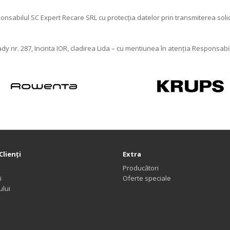
nsabilul SC Expert Recare SRL cu protecția datelor prin transmiterea solicit
ady nr. 287, Incinta IOR, cladirea Lida – cu mentiunea în atenția Responsabi
Clienţi
Extra
Producători
i
Oferte speciale
ului