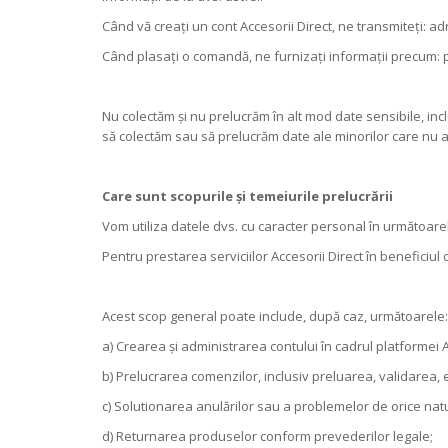
Când vă creați un cont Accesorii Direct, ne transmiteți: 
Când plasați o comandă, ne furnizați informații precum: p
Nu colectăm și nu prelucrăm în alt mod date sensibile, in
să colectăm sau să prelucrăm date ale minorilor care nu au
Care sunt scopurile și temeiurile prelucrării
Vom utiliza datele dvs. cu caracter personal în următoare
Pentru prestarea serviciilor Accesorii Direct în beneficiul 
Acest scop general poate include, după caz, următoarele:
a) Crearea și administrarea contului în cadrul platformei A
b) Prelucrarea comenzilor, inclusiv preluarea, validarea,
c) Solutionarea anulărilor sau a problemelor de orice natu
d) Returnarea produselor conform prevederilor legale;