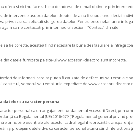
 ofera si nici nu face schimb de adrese de e-mail obtinute prin intermediu
, de interventie asupra datelor, dreptul de a nu fi supus unei decizii indivi
va privesc si sa solicitati stergerea datelor. Pentru orice nelamurire in l
 va rugam sa ne contactati prin intermediul sectiunii "Contact" din site.
 sa fie corecte, acestea fiind necesare la buna desfasurare a intregii c
 din datele furnizate pe site-ul www.accesorii-direct.ro sunt incorecte.
erderi de informatii care ar putea fi cauzate de defectiuni sau erori ale s
l ca site-ul, serverul sau emailurile expediate de www.accesorii-direct.ro n
rea datelor cu caracter personal
caracter personal ca un angajament fundamental Accesorii Direct, prin urm
danță cu Regulamentul (UE) 2016/679 (“Regulamentul general privind protec
 dintre principiile esențiale ale acestui cadrul legal îl reprezintă transpare
ăm și protejăm datele dvs cu caracter personal atunci când interacționați c