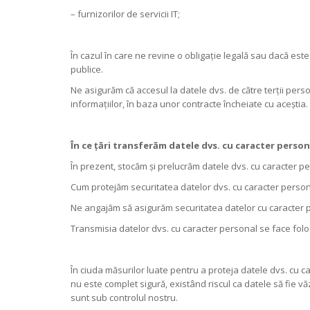
– furnizorilor de servicii IT;
În cazul în care ne revine o obligație legală sau dacă e
publice.
Ne asigurăm că accesul la datele dvs. de către terții pers
informațiilor, în baza unor contracte încheiate cu aceștia.
În ce țări transferăm datele dvs. cu caracter perso
În prezent, stocăm și prelucrăm datele dvs. cu caracter pe
Cum protejăm securitatea datelor dvs. cu caracter perso
Ne angajăm să asigurăm securitatea datelor cu caracter 
Transmisia datelor dvs. cu caracter personal se face folo
În ciuda măsurilor luate pentru a proteja datele dvs. cu ca
nu este complet sigură, existând riscul ca datele să fie vă
sunt sub controlul nostru.