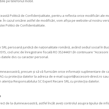
ibile pe telefonul mobil.
ceastă Politică de Confidențialitate, pentru a reflecta orice modificări al
e. În cazul oricărei astfel de modificări, vom afișa pe website-ul nostru vers
ei Politici de Confidentialitate.
 SRL persoană juridică de naționalitate română, având sediul social în Bucur
5, cod unic de înregistrare fiscală RO 35244431 (în continuare “Accesorii Dire
 datele dvs cu caracter personal.
umneavoastră, precum și să vă furnizăm orice informații suplimentare de ca
G cu protecția datelor la adresa de e-mail suport@accesorii-direct.ro sau
 în atenția Responsabilului SC Expert Recare SRL.cu protecția datelor.
ăm
t de la dumneavoastră, astfel încât aveți controlul asupra tipului de infor