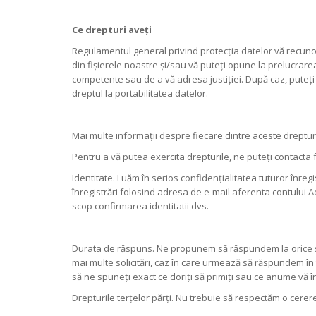
Ce drepturi aveți
Regulamentul general privind protecția datelor vă recunoașt
din fișierele noastre și/sau vă puteți opune la prelucrar
competente sau de a vă adresa justiției. După caz, puteți b
dreptul la portabilitatea datelor.
Mai multe informații despre fiecare dintre aceste drepturi
Pentru a vă putea exercita drepturile, ne puteți contacta 
Identitate. Luăm în serios confidențialitatea tuturor înregi
înregistrări folosind adresa de e-mail aferenta contului Ac
scop confirmarea identitatii dvs.
Durata de răspuns. Ne propunem să răspundem la orice sol
mai multe solicitări, caz în care urmează să răspundem 
să ne spuneți exact ce doriți să primiți sau ce anume vă î
Drepturile terțelor părți. Nu trebuie să respectăm o cerere