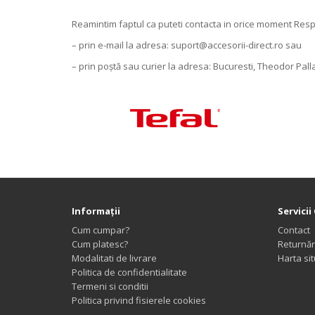
Reamintim faptul ca puteti contacta in orice moment Respo
– prin e-mail la adresa: suport@accesorii-direct.ro sau
– prin poștă sau curier la adresa: Bucuresti, Theodor Pall
Informaţii
Servicii 
Cum cumpar?
Contact
Cum platesc?
Returnăr
Modalitati de livrare
Harta sit
Politica de confidentialitate
Termeni si conditii
Politica privind fisierele cookies