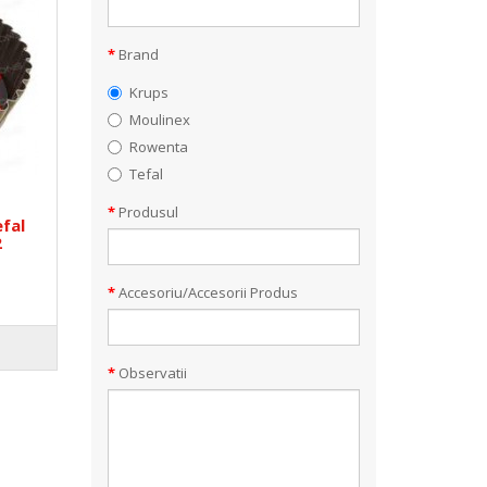
Brand
Krups
Moulinex
Rowenta
Tefal
Produsul
fal
2
Accesoriu/Accesorii Produs
Observatii