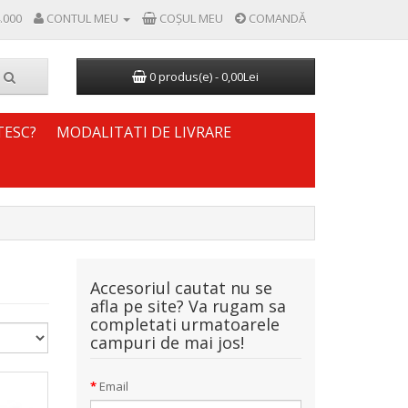
.000
CONTUL MEU
COŞUL MEU
COMANDĂ
0 produs(e) - 0,00Lei
TESC?
MODALITATI DE LIVRARE
Accesoriul cautat nu se
afla pe site? Va rugam sa
completati urmatoarele
campuri de mai jos!
Email