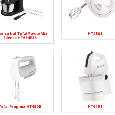
er cu bol Tefal PowerMix
HT2501
Silence HT654E38
Tefal Prepmix HT450B
HT6151