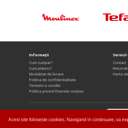
Informaţii
Servicii 
Cum cumpar?
Contact
Cum platesc?
Returnăr
Modalitati de livrare
Harta sit
Politica de confidentialitate
Termeni si conditii
Politica privind fisierele cookies
SC Expert Recare SRL © 2026. |
P!XEL
|
Acest site foloseste cookies. Navigand in continuare, va expr