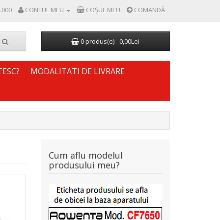
.000
CONTUL MEU
COŞUL MEU
COMANDĂ
0 produs(e) - 0,00Lei
TESC?
MODALITATI DE LIVRARE
Cum aflu modelul
produsului meu?