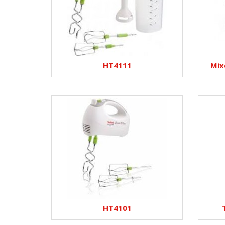
HT4111
Mix
HT4101